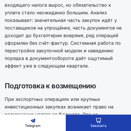
входящего налога вырос, но обязательство к
уплате стало неожиданно большим. Анализ
показывает: значительная часть закупок идёт у
поставщиков на упрощёнке, часть документов не
доходит до бухгалтерии вовремя, ряд операций
оформлен без счёт-фактур. Системная работа по
перестройке закупочной модели и наведению
порядка в документообороте даёт ощутимый
эффект уже в следующем квартале.
Подготовка к возмещению
При экспортных операциях или крупных
инвестиционных закупках возникает право на
возмещение налога из бюджета. Это не
автоматическая процедура: налоговая проверяет
Telegram
Заказать
каждую операцию с особой тщательностью, и без