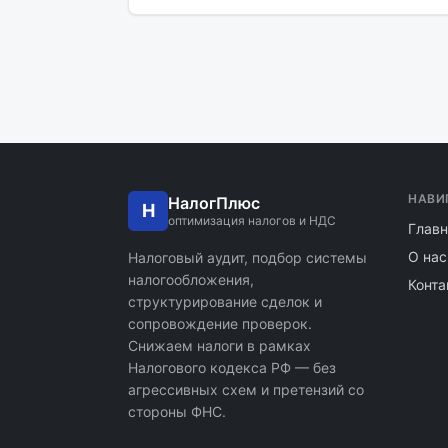
НАВИ
НалогПлюс
Н
оптимизация налогов и НДС
Главн
О нас
Налоговый аудит, подбор системы
налогообложения,
Конта
структурирование сделок и
сопровождение проверок.
Снижаем налоги в рамках
Налогового кодекса РФ — без
агрессивных схем и претензий со
стороны ФНС.