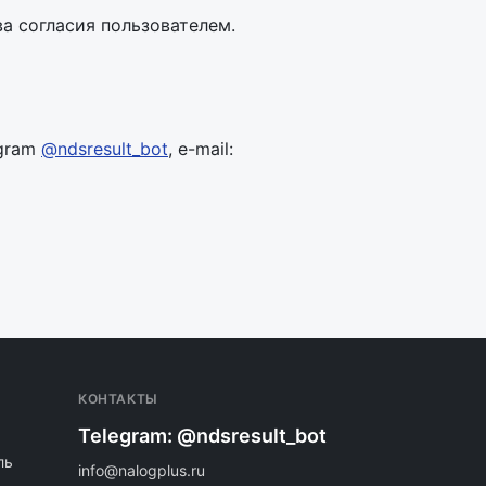
а согласия пользователем.
egram
@ndsresult_bot
, e-mail:
КОНТАКТЫ
Telegram: @ndsresult_bot
ль
info@nalogplus.ru